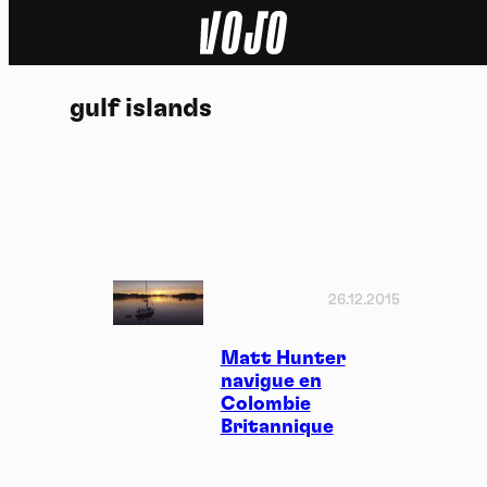
Home
gulf islands
Actu
Nature
Sport
Tech
26.12.2015
Dossier
Matt Hunter
navigue en
Colombie
Vidéos
Britannique
Podcasts