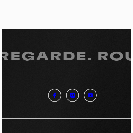
 REGARDE.
ROU
Panneau de gestion des
cookies
En autorisant ces services tiers, vous acceptez le dépôt et la
lecture de cookies et l'utilisation de technologies de suivi
nécessaires à leur bon fonctionnement.