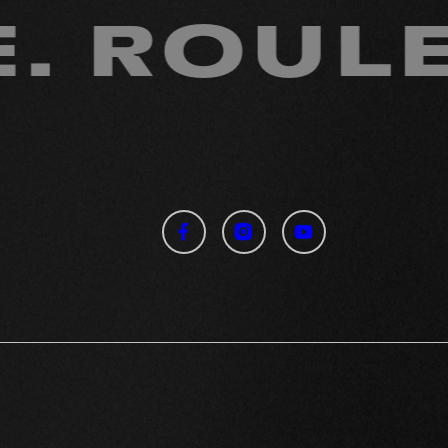
OULE. R
Vidéo