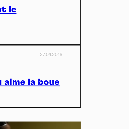
e
t le
27.04.2016
kies et
t
 aime la boue
*