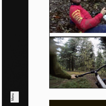
N
Pa
En auto
l'utili
Politi
Tout a