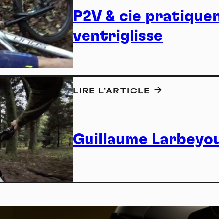
atur
P2V & cie pratiquen
ventriglisse
nneau de gestion des cookies
LIRE L’ARTICLE
risant ces services tiers, vous acceptez le dépôt et la lecture de coo
Spor
sation de technologies de suivi nécessaires à leur bon fonctionnement.
que de confidentialité
Guillaume Larbeyou
ccepter
Tout refuser
Vidéos