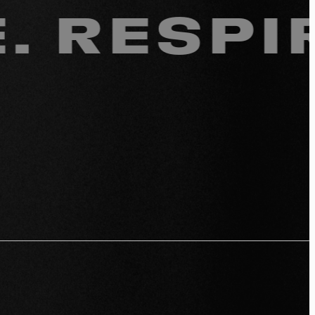
ESPIRE.
s