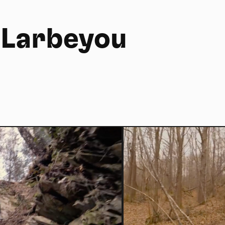
 Larbeyou
Hom