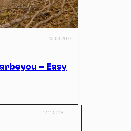
u
12.03.2017
arbeyou – Easy
17.11.2016