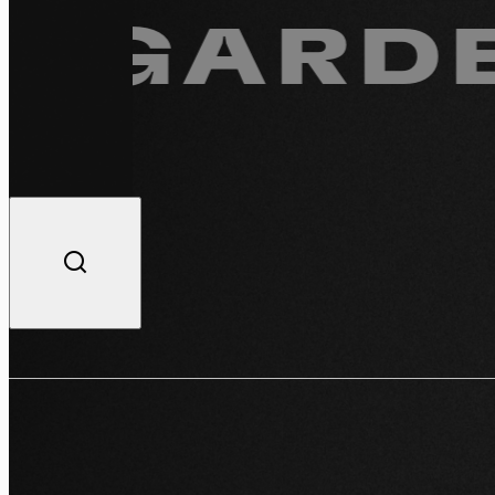
GARDE.
R