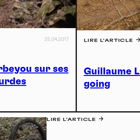
Act
25.04.2017
LIRE L’ARTICLE
rbeyou sur ses
Guillaume L
ourdes
going
LIRE L’ARTICLE