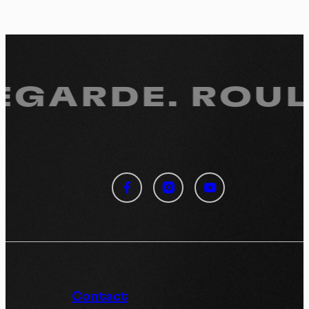
REGARDE.
ROULE
Panneau de gestion des
cookies
En autorisant ces services tiers, vous acceptez le dépôt et la
lecture de cookies et l'utilisation de technologies de suivi
nécessaires à leur bon fonctionnement.
Politique de confidentialité
Contact