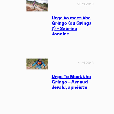
28.11.2018
Urge to meet the
Gringo (ou Gringa
?) – Sabrina
Jonnier
14.11.2018
Urge To Meet the
Gringo – Arnaud
Jerald, apnéiste