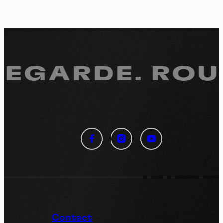
REGARDE.
ROUL
Panneau de gestion des
cookies
En autorisant ces services tiers, vous acceptez le dépôt et la
lecture de cookies et l'utilisation de technologies de suivi
nécessaires à leur bon fonctionnement.
Politique de confidentialité
Contact