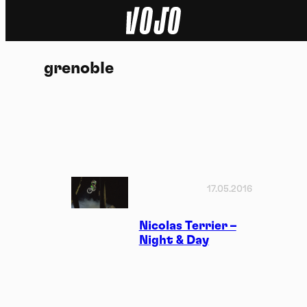
Home
grenoble
Actu
Nature
Sport
Tech
17.05.2016
Dossier
Nicolas Terrier –
Night & Day
Vidéos
Podcasts