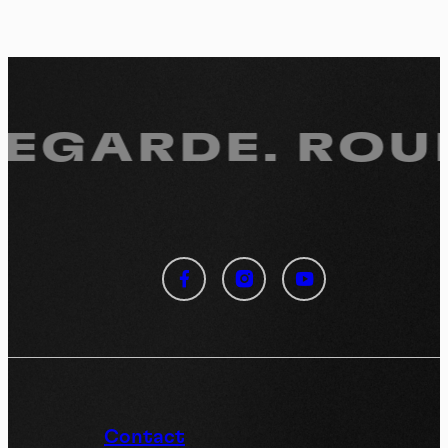
REGARDE.
ROUL
Panneau de gestion des
cookies
En autorisant ces services tiers, vous acceptez le dépôt et la
lecture de cookies et l'utilisation de technologies de suivi
nécessaires à leur bon fonctionnement.
Politique de confidentialité
Contact