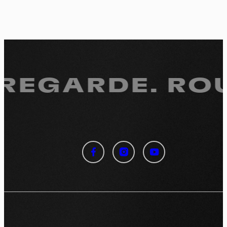
 REGARDE.
ROU
Panneau de gestion des
cookies
En autorisant ces services tiers, vous acceptez le dépôt et la
lecture de cookies et l'utilisation de technologies de suivi
nécessaires à leur bon fonctionnement.
Politique de confidentialité