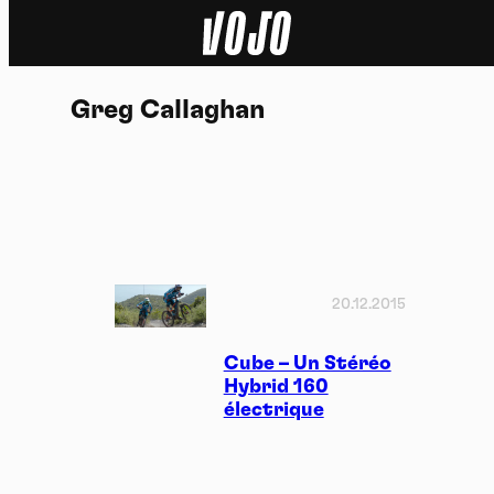
Home
Greg Callaghan
Actu
Nature
Sport
Tech
20.12.2015
Dossier
Cube – Un Stéréo
Hybrid 160
électrique
Vidéos
Podcasts