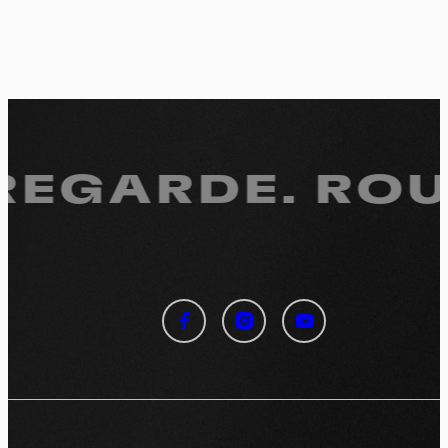
 REGARDE.
ROUL
Panneau de gestion des
cookies
En autorisant ces services tiers, vous acceptez le dépôt et la
lecture de cookies et l'utilisation de technologies de suivi
nécessaires à leur bon fonctionnement.