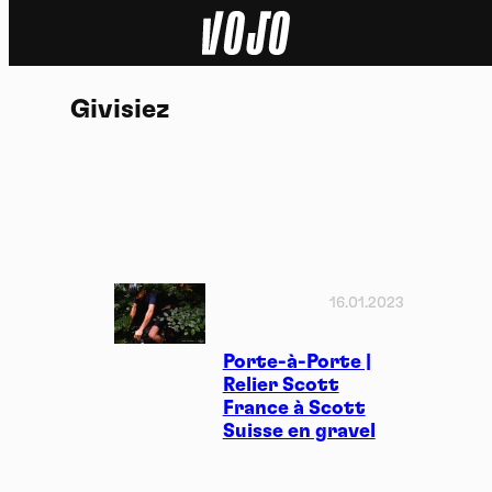
Home
Givisiez
Actu
Nature
Sport
Tech
16.01.2023
Dossier
Porte-à-Porte |
Relier Scott
France à Scott
Vidéos
Suisse en gravel
Podcasts