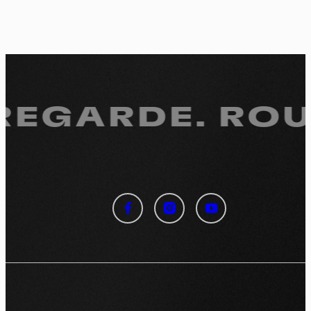
 REGARDE.
ROUL
Panneau de gestion des
cookies
En autorisant ces services tiers, vous acceptez le dépôt et la
lecture de cookies et l'utilisation de technologies de suivi
nécessaires à leur bon fonctionnement.
Politique de confidentialité