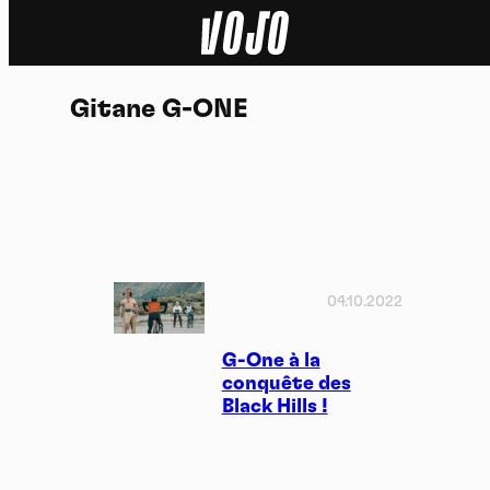
Home
Gitane G-ONE
Actu
Nature
Sport
Tech
04.10.2022
Dossier
G-One à la
conquête des
Black Hills !
Vidéos
Podcasts