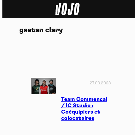
Home
gaetan clary
Actu
Nature
Sport
Tech
27.03.2023
Dossier
Team Commencal
/ IC Studio :
Coéquipiers et
Vidéos
colocataires
Podcasts