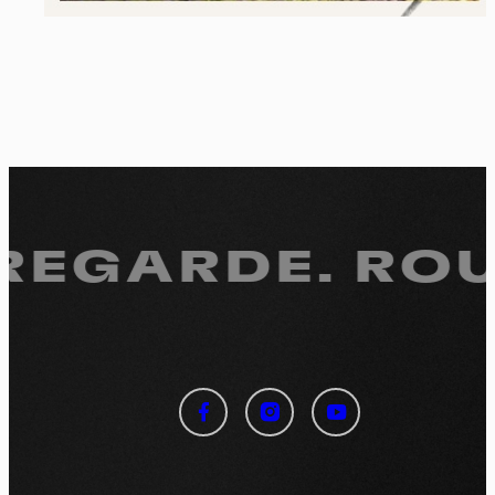
 REGARDE.
ROUL
Panneau de gestion des
cookies
En autorisant ces services tiers, vous acceptez le dépôt et la