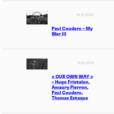
16.01.2023
Paul Couderc – My
War III
16.10.2019
« OUR OWN WAY »
– Hugo Frixtalon,
Amaury Pierron,
Paul Couderc,
Thomas Estaque