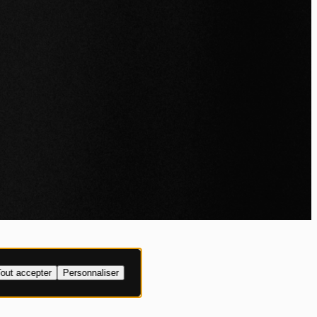
IALITÉ
out accepter
Personnaliser
XPLICITE