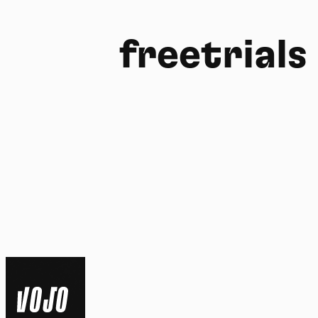
freetrials
FR
NL