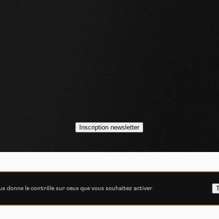
idéos
asts
Inscription newsletter
VOJO MAGAZINE © 2014 - 2026
COOKIE STATEMENT
POLITIQUE DE CONFIDENT
T
ous donne le contrôle sur ceux que vous souhaitez activer
ITIONS GÉNÉRALES D’UTILISATION
CONSENTEMENT E