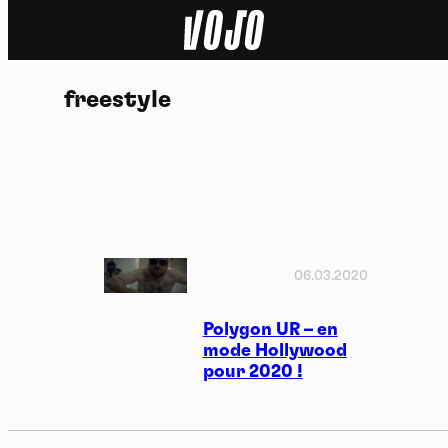
Home
freestyle
Actu
Nature
Sport
Tech
06.03.2020
Dossier
Polygon UR – en
mode Hollywood
pour 2020 !
Vidéos
Podcasts