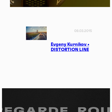
09.03.2015
Evgeny Kurnikov •
DISTORTION LINE
REGARDE.
ROUL