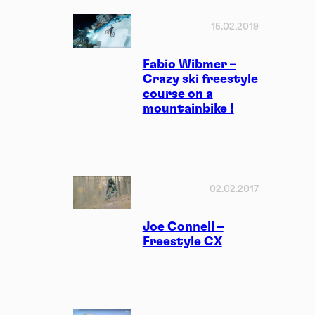
15.02.2019
Fabio Wibmer –
Crazy ski freestyle
course on a
mountainbike !
02.02.2017
Joe Connell –
Freestyle CX