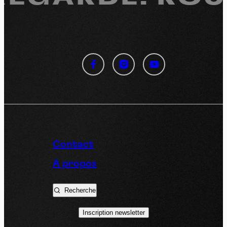
Panneau de gestion des
cookies
En autorisant ces services tiers, vous acceptez le dépôt et la
lecture de cookies et l'utilisation de technologies de suivi
nécessaires à leur bon fonctionnement.
Politique de confidentialité
Contact
Tout accepter
Tout refuser
A propos
Recherche
Vidéos
Inscription newsletter