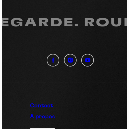
REGARDE.
ROUL
Panneau de gestion des
cookies
En autorisant ces services tiers, vous acceptez le dépôt et la
lecture de cookies et l'utilisation de technologies de suivi
nécessaires à leur bon fonctionnement.
Politique de confidentialité
Contact
Tout accepter
Tout refuser
A propos