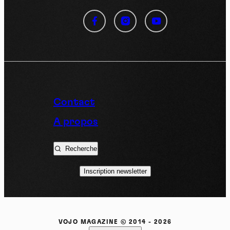
Panneau de gestion des
cookies
En autorisant ces services tiers, vous acceptez le dépôt et la
lecture de cookies et l'utilisation de technologies de suivi
nécessaires à leur bon fonctionnement.
Politique de confidentialité
Contact
Tout accepter
Tout refuser
A propos
Recherche
Vidéos
Inscription newsletter
Les services de partage de vidéo permettent d'enrichir
le site de contenu multimédia et augmentent sa
visibilité.
VOJO MAGAZINE © 2014 - 2026
Vimeo
interdit