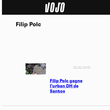
Home
Filip Polc
Actu
Nature
Sport
Tech
25.02.2015
Dossier
Filip Polc gagne
l’urban DH de
Santos
Vidéos
Podcasts