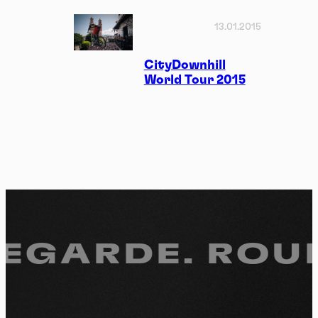
13.01.2015
CityDownhill
World Tour 2015
REGARDE.
ROUL