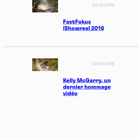
29.02.2016
FastFokus
|Showreel 2016
02.02.2016
Kelly McGarry, un
dernier hommage
vidéo