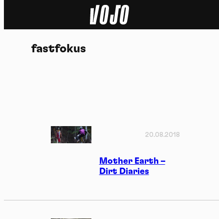
Home
fastfokus
Actu
Nature
Sport
Tech
20.08.2018
Dossier
Mother Earth –
Dirt Diaries
Vidéos
Podcasts