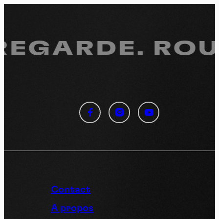
 REGARDE.
ROUL
Panneau de gestion des
cookies
En autorisant ces services tiers, vous acceptez le dépôt et la
lecture de cookies et l'utilisation de technologies de suivi
nécessaires à leur bon fonctionnement.
Politique de confidentialité
Contact
Tout accepter
Tout refuser
A propos