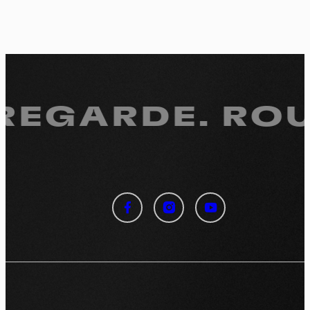
 REGARDE.
ROU
Panneau de gestion des
cookies
En autorisant ces services tiers, vous acceptez le dépôt et la
lecture de cookies et l'utilisation de technologies de suivi
nécessaires à leur bon fonctionnement.
Politique de confidentialité