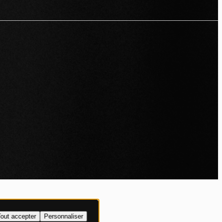
IALITÉ
out accepter
Personnaliser