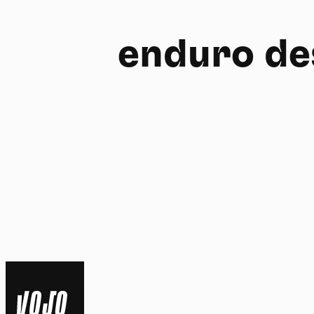
enduro de
FR
NL