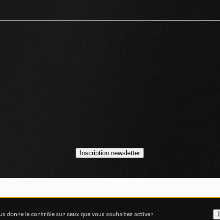
idéos
asts
Inscription newsletter
VOJO MAGAZINE © 2014 - 2026
COOKIE STATEMENT
POLITIQUE DE CONFIDENT
T
ous donne le contrôle sur ceux que vous souhaitez activer