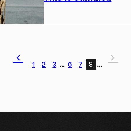
Doss
1
2
3
…
6
7
8
…