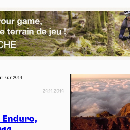
Sp
nneau de gestion des cookies
risant ces services tiers, vous acceptez le dépôt et la lecture de coo
sation de technologies de suivi nécessaires à leur bon fonctionnement.
que de confidentialité
24.11.2014
ccepter
Tout refuser
 Enduro,
Vidéos