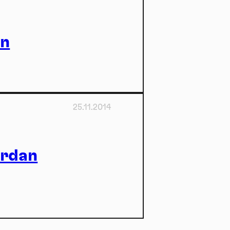
on
25.11.2014
ure
ordan