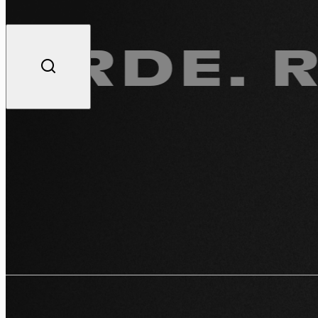
E.
ROUL
Po