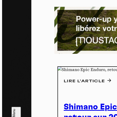
Pa
En auto
l'utili
Politi
LIRE L’ARTICLE
Tout a
Shimano Epic