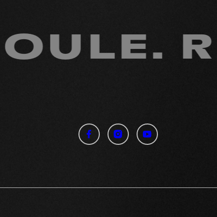
Vid
E. RESP
dca