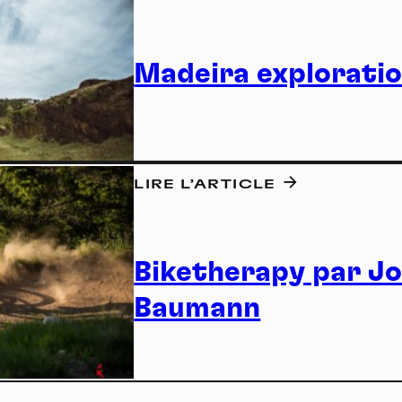
Madeira explorati
LIRE L’ARTICLE
Nat
Biketherapy par J
Baumann