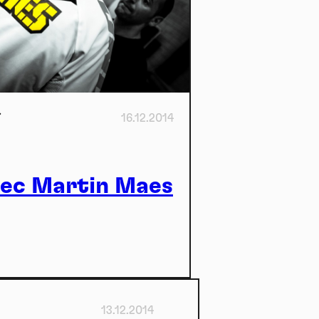
ome
16.12.2014
vec Martin Maes
ctu
13.12.2014