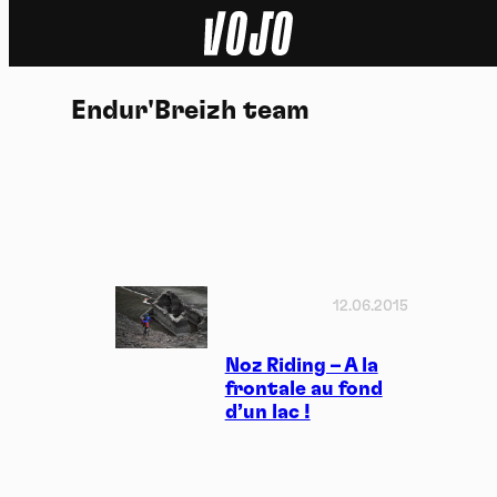
Home
Endur'Breizh team
Actu
Nature
Sport
Tech
12.06.2015
Dossier
Noz Riding – A la
frontale au fond
d’un lac !
Vidéos
Podcasts