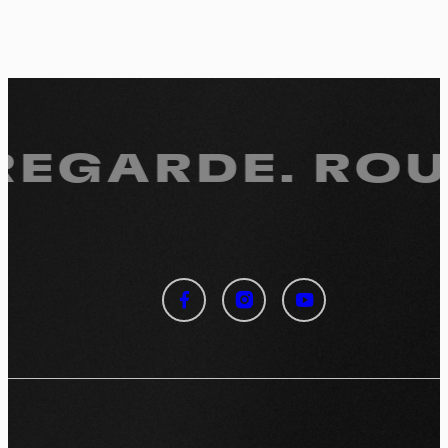
 REGARDE.
ROUL
Panneau de gestion des
cookies
En autorisant ces services tiers, vous acceptez le dépôt et la
lecture de cookies et l'utilisation de technologies de suivi
nécessaires à leur bon fonctionnement.
Politique de confidentialité