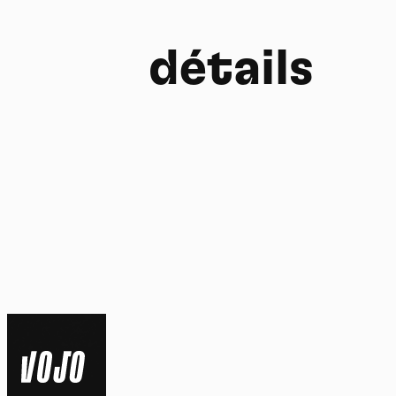
détails
FR
NL