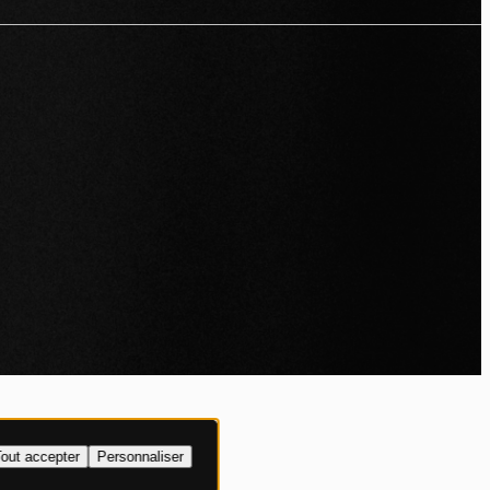
IALITÉ
out accepter
Personnaliser
XPLICITE