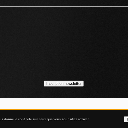
idéos
asts
Inscription newsletter
VOJO MAGAZINE © 2014 - 2026
COOKIE STATEMENT
POLITIQUE DE CONFIDENT
T
ous donne le contrôle sur ceux que vous souhaitez activer
ITIONS GÉNÉRALES D’UTILISATION
CONSENTEMENT E