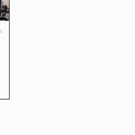
15
kies et