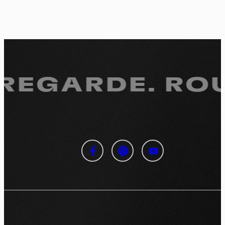
 REGARDE.
ROU
Panneau de gestion des
cookies
En autorisant ces services tiers, vous acceptez le dépôt et la
lecture de cookies et l'utilisation de technologies de suivi
nécessaires à leur bon fonctionnement.
Politique de confidentialité