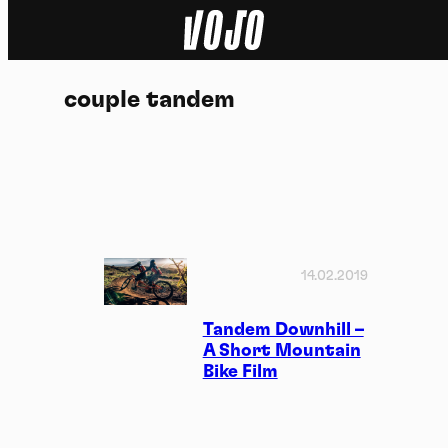
Home
couple tandem
Actu
Nature
Sport
Tech
14.02.2019
Dossier
Tandem Downhill –
A Short Mountain
Bike Film
Vidéos
Podcasts