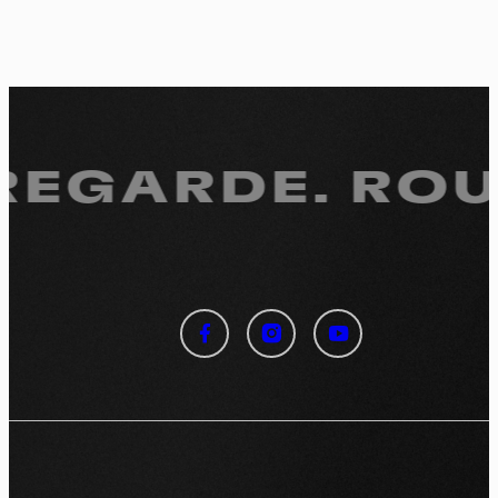
 REGARDE.
ROUL
Panneau de gestion des
cookies
En autorisant ces services tiers, vous acceptez le dépôt et la
lecture de cookies et l'utilisation de technologies de suivi
nécessaires à leur bon fonctionnement.
Politique de confidentialité