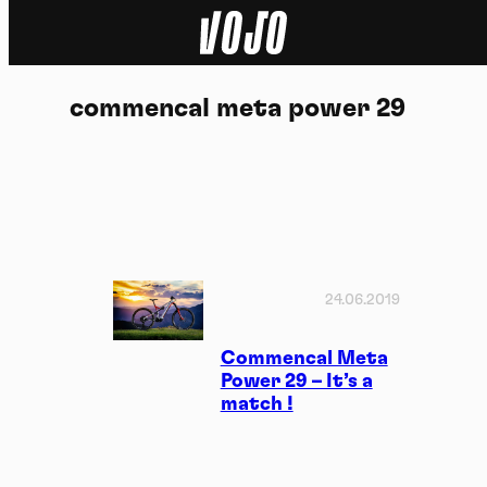
Home
commencal meta power 29
Actu
Nature
Sport
Tech
24.06.2019
Dossier
Commencal Meta
Power 29 – It’s a
match !
Vidéos
Podcasts