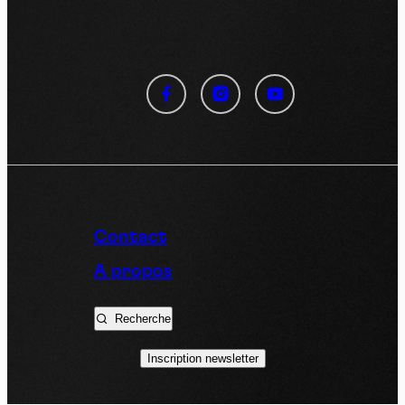
Panneau de gestion des
cookies
En autorisant ces services tiers, vous acceptez le dépôt et la
lecture de cookies et l'utilisation de technologies de suivi
nécessaires à leur bon fonctionnement.
Politique de confidentialité
Contact
Tout accepter
Tout refuser
A propos
Recherche
Vidéos
Inscription newsletter
Les services de partage de vidéo permettent d'enrichir