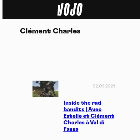
Home
Clément Charles
Actu
Nature
Sport
Tech
02.09.2021
Dossier
Inside the rad
bandits | Avec
Estelle et Clément
Vidéos
Charles à Val di
Fassa
Podcasts