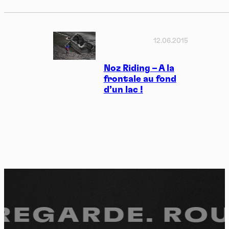
12.06.2015
Noz Riding – A la
frontale au fond
d’un lac !
 REGARDE.
ROUL