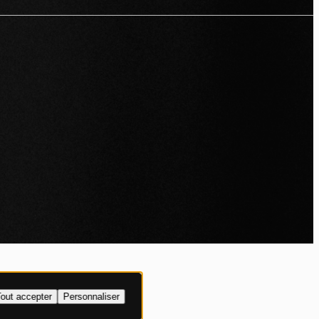
IALITÉ
out accepter
Personnaliser
XPLICITE