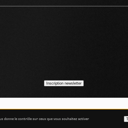
idéos
asts
Inscription newsletter
VOJO MAGAZINE © 2014 - 2026
COOKIE STATEMENT
POLITIQUE DE CONFIDENT
T
ous donne le contrôle sur ceux que vous souhaitez activer
ITIONS GÉNÉRALES D’UTILISATION
CONSENTEMENT E