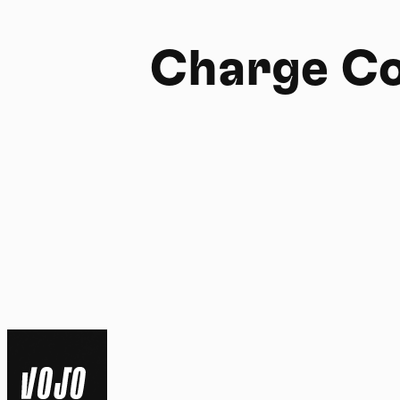
Charge C
FR
NL