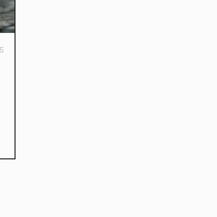
5
kies et