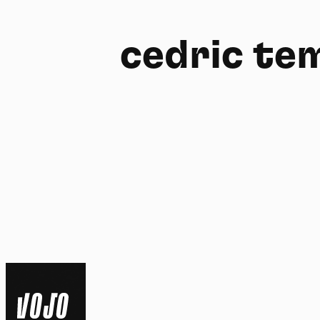
cedric te
FR
NL