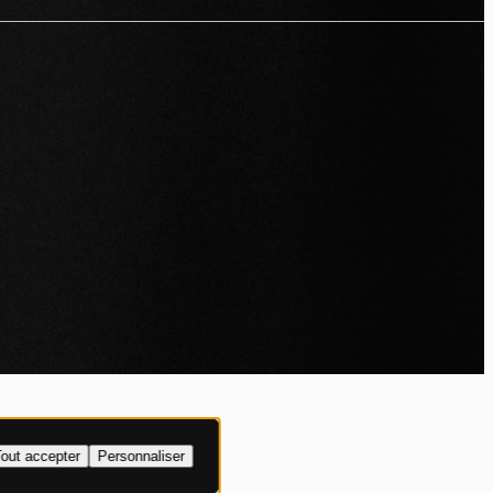
IALITÉ
out accepter
Personnaliser
XPLICITE