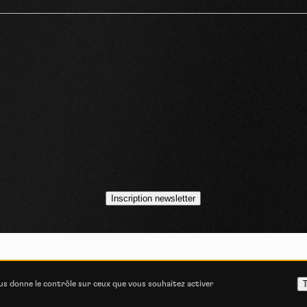
idéos
asts
Inscription newsletter
VOJO MAGAZINE © 2014 - 2026
COOKIE STATEMENT
POLITIQUE DE CONFIDENT
T
ous donne le contrôle sur ceux que vous souhaitez activer
ITIONS GÉNÉRALES D’UTILISATION
CONSENTEMENT E