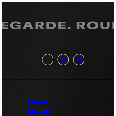
REGARDE.
ROUL
Panneau de gestion des
cookies
En autorisant ces services tiers, vous acceptez le dépôt et la
lecture de cookies et l'utilisation de technologies de suivi
nécessaires à leur bon fonctionnement.
Politique de confidentialité
Contact
Tout accepter
Tout refuser
A propos