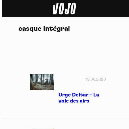
Home
casque intégral
Actu
Nature
Sport
Tech
19.06.2020
Dossier
Urge Deltar – La
voie des airs
Vidéos
Podcasts