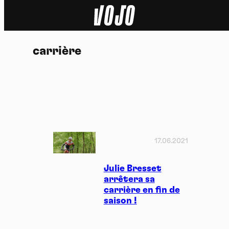
Home
carrière
Actu
Nature
Sport
Tech
17.06.2021
Dossier
Julie Bresset
arrêtera sa
carrière en fin de
Vidéos
saison !
Podcasts