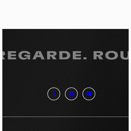
 REGARDE.
ROUL
Panneau de gestion des
cookies
En autorisant ces services tiers, vous acceptez le dépôt et la
lecture de cookies et l'utilisation de technologies de suivi
nécessaires à leur bon fonctionnement.