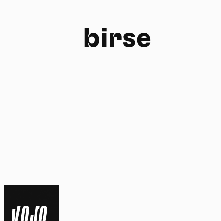
birse
FR
NL