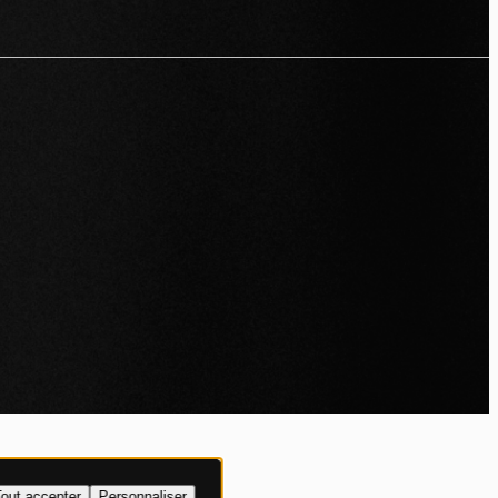
IALITÉ
out accepter
Personnaliser