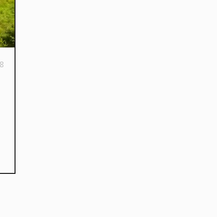
8
kies et