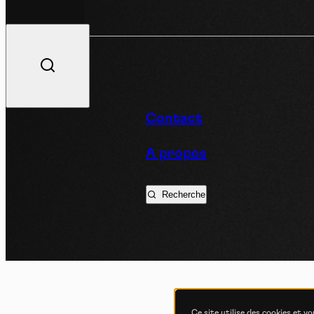
V
Contact
A propos
Podc
Recherche
Ce site utilise des cookies et v