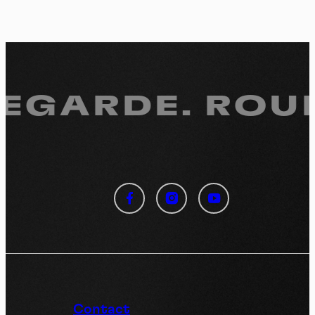
REGARDE.
ROULE
Panneau de gestion des
cookies
En autorisant ces services tiers, vous acceptez le dépôt et la
lecture de cookies et l'utilisation de technologies de suivi
nécessaires à leur bon fonctionnement.
Politique de confidentialité
Contact