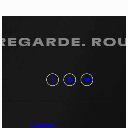
 REGARDE.
ROUL
Panneau de gestion des
cookies
En autorisant ces services tiers, vous acceptez le dépôt et la
lecture de cookies et l'utilisation de technologies de suivi
nécessaires à leur bon fonctionnement.
Politique de confidentialité
Contact