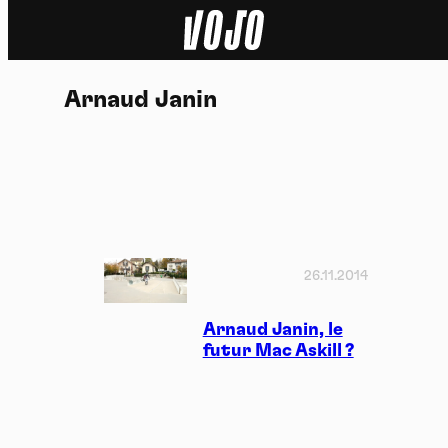
Home
Arnaud Janin
Actu
Nature
Sport
Tech
26.11.2014
Dossier
Arnaud Janin, le
futur Mac Askill ?
Vidéos
Podcasts