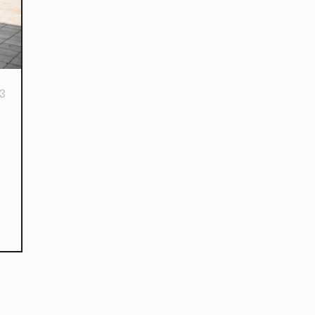
3
kies et