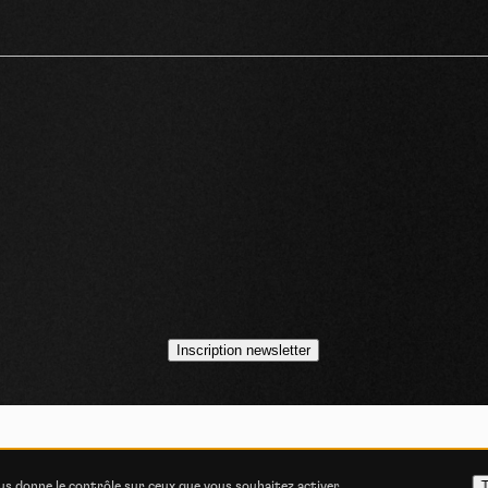
idéos
asts
Inscription newsletter
VOJO MAGAZINE © 2014 - 2026
COOKIE STATEMENT
POLITIQUE DE CONFIDENT
T
ous donne le contrôle sur ceux que vous souhaitez activer