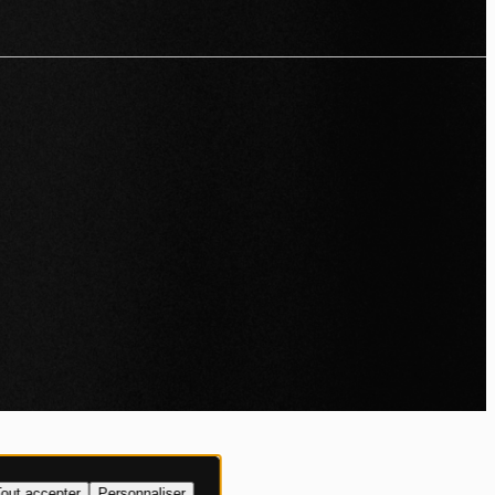
IALITÉ
out accepter
Personnaliser