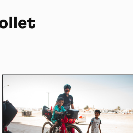
ollet
Home
Actu