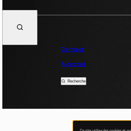
V
Contact
A propos
Podc
Recherche
Ce site utilise des cookies et v