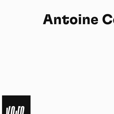
Antoine C
FR
NL