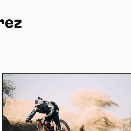
rez
Home