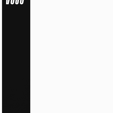
Na
Pa
En auto
l'utili
Politi
S
Tout a