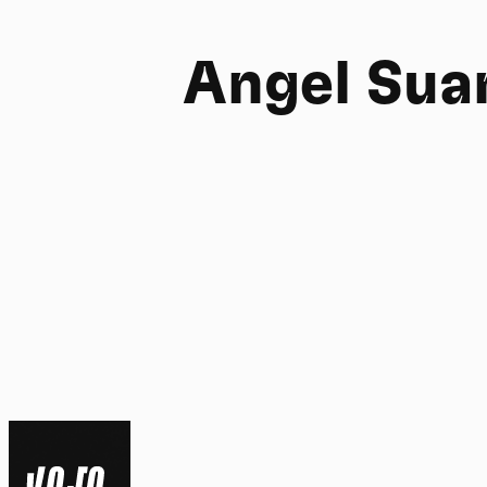
Angel Sua
FR
NL