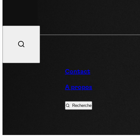
V
Contact
A propos
Podc
Recherche