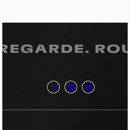
 REGARDE.
ROU
Panneau de gestion des
cookies
En autorisant ces services tiers, vous acceptez le dépôt et la
lecture de cookies et l'utilisation de technologies de suivi
nécessaires à leur bon fonctionnement.
Politique de confidentialité