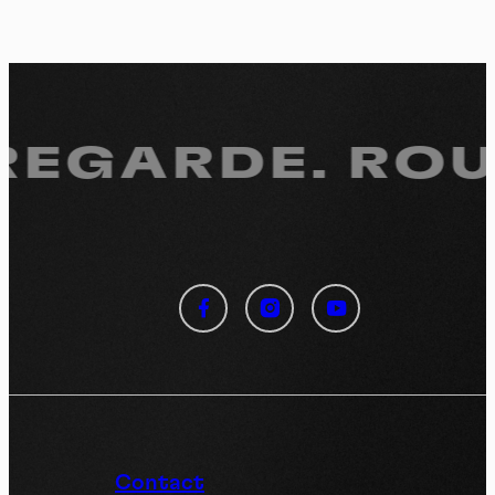
 REGARDE.
ROUL
Panneau de gestion des
cookies
En autorisant ces services tiers, vous acceptez le dépôt et la
lecture de cookies et l'utilisation de technologies de suivi
nécessaires à leur bon fonctionnement.
Politique de confidentialité
Contact