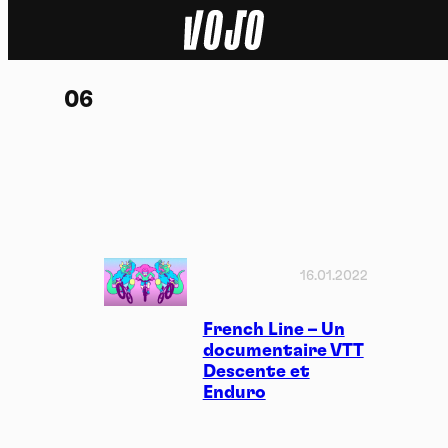
Home
06
Actu
Nature
Sport
Tech
16.01.2022
Dossier
French Line – Un
documentaire VTT
Descente et
Vidéos
Enduro
Podcasts