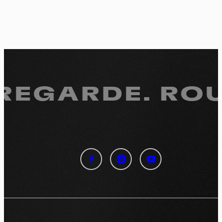
 REGARDE.
ROU
Panneau de gestion des
cookies
En autorisant ces services tiers, vous acceptez le dépôt et la
lecture de cookies et l'utilisation de technologies de suivi
nécessaires à leur bon fonctionnement.