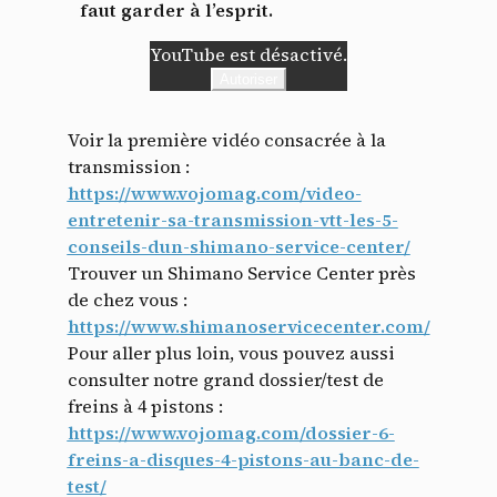
faut garder à l’esprit.
YouTube est désactivé.
Autoriser
Voir la première vidéo consacrée à la
transmission :
https://www.vojomag.com/video-
entretenir-sa-transmission-vtt-les-5-
conseils-dun-shimano-service-center/
Trouver un Shimano Service Center près
de chez vous :
https://www.shimanoservicecenter.com/
Panneau de gestion des
Pour aller plus loin, vous pouvez aussi
cookies
consulter notre grand dossier/test de
freins à 4 pistons :
https://www.vojomag.com/dossier-6-
En autorisant ces services tiers, vous acceptez le dépôt et la
lecture de cookies et l'utilisation de technologies de suivi
freins-a-disques-4-pistons-au-banc-de-
nécessaires à leur bon fonctionnement.
test/