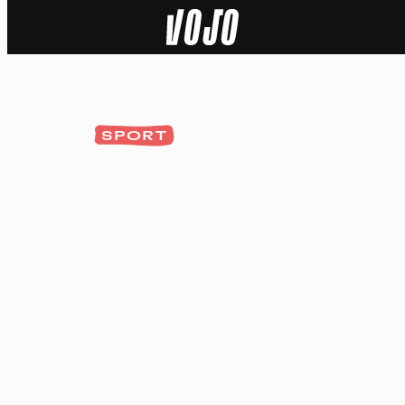
Home
Actu
SPORT
Nature
Sport
Tech
Dossier
Vidéos
Podcasts