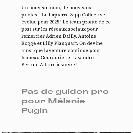
Un nouveau nom, de nouveaux
pilotes… Le Lapierre Zipp Collective
évolue pour 2025 ! Le team profite de ce
post sur les réseaux sociaux pour
remercier Adrien Dailly, Antoine
Rogge et Lilly Planquart. On devine
ainsi que l’aventure continue pour
Isabeau Courdurier et
Lisandru
Bertini. Affaire à suivre !
Pas de guidon pro
Panneau de gestion des
pour Mélanie
cookies
Pugin
En autorisant ces services tiers, vous acceptez le dépôt et la
lecture de cookies et l'utilisation de technologies de suivi
nécessaires à leur bon fonctionnement.