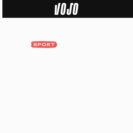
Home
Actu
SPORT
Nature
Sport
Tech
Dossier
Vidéos
Podcasts