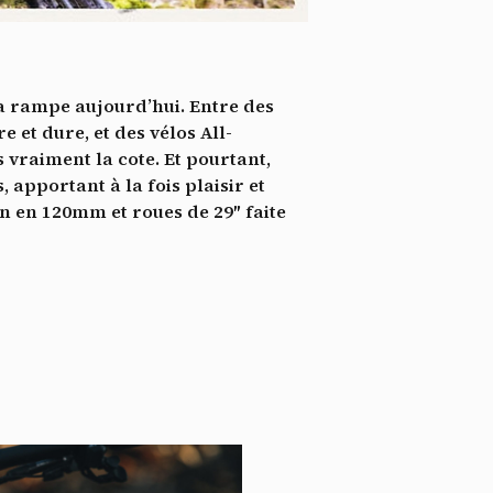
*
tenu
*
la rampe aujourd’hui. Entre des
ent me
 et dure, et des vélos All-
 vraiment la cote. Et pourtant,
Te
 apportant à la fois plaisir et
on en 120mm et roues de 29″ faite