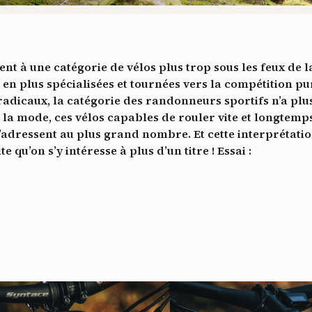
Vidéos
es services de partage de vidéo permettent d'enrichir le site de con
ultimédia et augmentent sa visibilité.
*
nt à une catégorie de vélos plus trop sous les feux de 
Vimeo
interdit
cepte de recevoir cette lettre d'information et je comprends que je peux facilem
-
Ce service peut déposer 8 cookies.
 plus spécialisées et tournées vers la compétition pure
inscrire à tout moment
dicaux, la catégorie des randonneurs sportifs n’a plus
Autoriser
Interdire
Je m’abonne
la mode, ces vélos capables de rouler vite et longtemps,
s’adressent au plus grand nombre. Et cette interprétati
YouTube
interdit
-
Ce service peut déposer 4 cookies.
qu’on s’y intéresse à plus d’un titre ! Essai :
Autoriser
Interdire