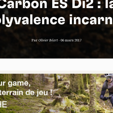
Carbon ES Di2 : l
lyvalence incar
S
Par
Olivier Béart
-
06 mars 2017
nneau de gestion des cookies
risant ces services tiers, vous acceptez le dépôt et la lecture de coo
sation de technologies de suivi nécessaires à leur bon fonctionnement.
que de confidentialité
ccepter
Tout refuser