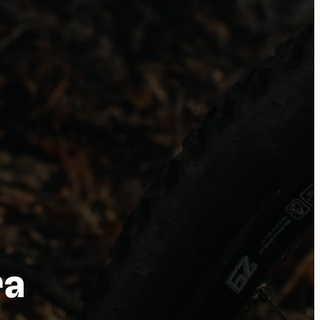
tu
ra