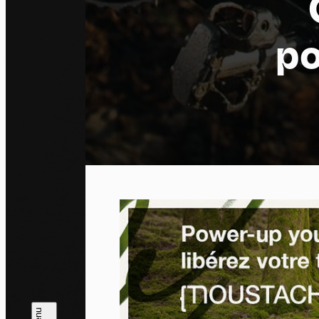
po
Pa
En auto
l'utili
Politi
Tout a