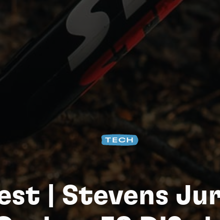
Na
TECH
est | Stevens Ju