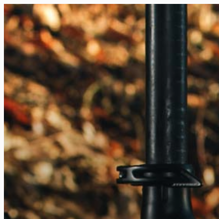
FR
NL