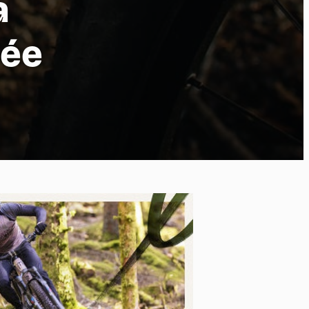
a
née
po
kies et