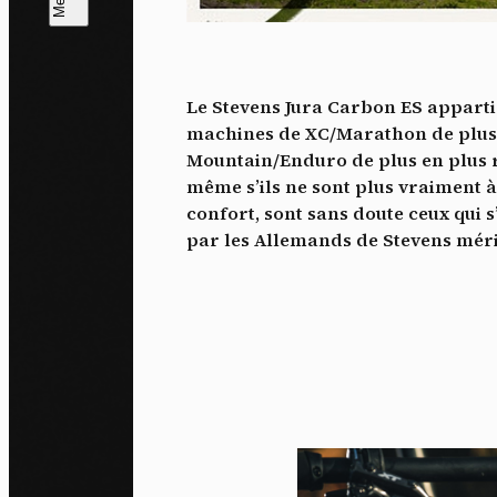
L
m
Le Stevens Jura Carbon ES appartie
J'ac
machines de XC/Marathon de plus en
dés
Mountain/Enduro de plus en plus ra
même s’ils ne sont plus vraiment à 
confort, sont sans doute ceux qui 
par les Allemands de Stevens mérite 