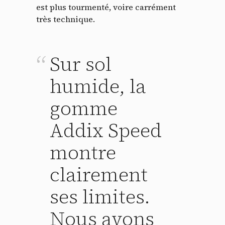
est plus tourmenté, voire carrément
très technique.
Sur sol
humide, la
gomme
Addix Speed
Panneau de gestion des
cookies
montre
clairement
En autorisant ces services tiers, vous acceptez le dépôt et la
lecture de cookies et l'utilisation de technologies de suivi
nécessaires à leur bon fonctionnement.
ses limites.
Politique de confidentialité
Nous avons