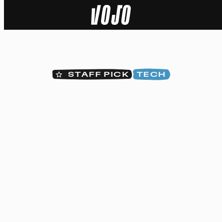
Home
Actu
STAFF PICK
TECH
Nature
Sport
Tech
Dossier
Vidéos
Podcasts