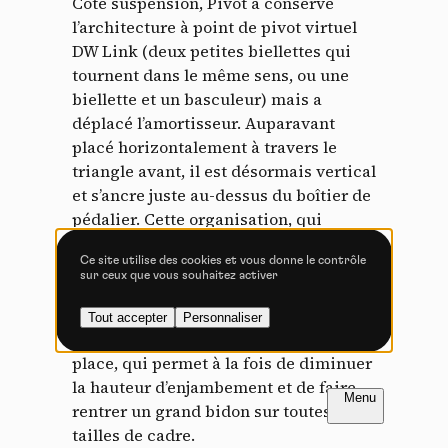
Côté suspension, Pivot a conservé
Tout accepter
Tout refuser
l’architecture à point de pivot virtuel
DW Link (deux petites biellettes qui
tournent dans le même sens, ou une
biellette et un basculeur) mais a
Vidéos
déplacé l’amortisseur. Auparavant
placé horizontalement à travers le
Les services de partage de vidéo permettent d'enrichir
triangle avant, il est désormais vertical
le site de contenu multimédia et augmentent sa
visibilité.
et s’ancre juste au-dessus du boîtier de
pédalier. Cette organisation, qui
Vimeo
interdit
-
Ce service peut déposer
s’inspire du Switchblade, offre de
8 cookies.
Ce site utilise des cookies et vous donne le contrôle
nombreux avantages d’après la marque
sur ceux que vous souhaitez activer
Autoriser
Interdire
: un gain de poids, puisque
l’amortisseur vient « s’enfoncer » dans
Tout accepter
Personnaliser
YouTube
interdit
-
Ce service peut
une zone déjà renforcée, et un gain de
déposer 4 cookies.
place, qui permet à la fois de diminuer
Autoriser
Interdire
la hauteur d’enjambement et de faire
FR
NL
rentrer un grand bidon sur toutes les
tailles de cadre.