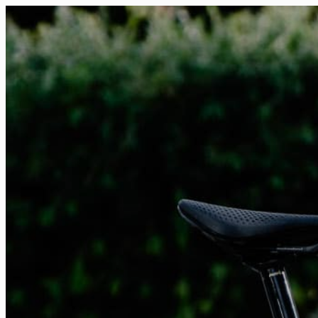
FR
NL