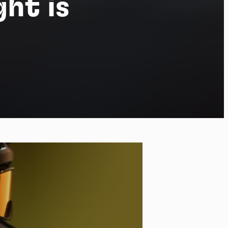
ght is
po
kies et