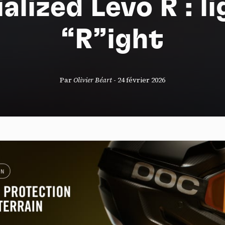
alized Levo R : li
“R”ight
S
Par
Olivier Béart
-
24 février 2026
nneau de gestion des cookies
risant ces services tiers, vous acceptez le dépôt et la lecture de coo
sation de technologies de suivi nécessaires à leur bon fonctionnement.
que de confidentialité
ccepter
Tout refuser