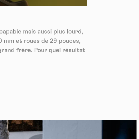
*
tenu
*
capable mais aussi plus lourd,
ent me
140 mm et roues de 29 pouces,
Te
rand frère. Pour quel résultat