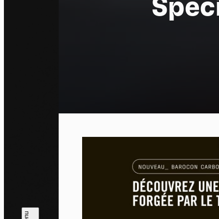
Speci
Pa
En auto
l'utili
Politi
Tout a