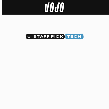
Home
Actu
STAFF PICK
TECH
Nature
Sport
Tech
Dossier
Vidéos
Podcasts