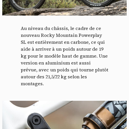
Au niveau du châssis, le cadre de ce
nouveau Rocky Mountain Powerplay
SL est entièrement en carbone, ce qui
aide à arriver à un poids autour de 19
kg pour le modèle haut de gamme. Une
version en aluminium est aussi
prévue, avec un poids qui tourne plutôt
Panneau de gestion des
autour des 21,5/22 kg selon les
cookies
montages.
En autorisant ces services tiers, vous acceptez le dépôt et la
lecture de cookies et l'utilisation de technologies de suivi
nécessaires à leur bon fonctionnement.
Politique de confidentialité