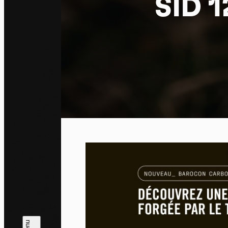
SID 1
Pa
En auto
l'utili
Politi
Tout a