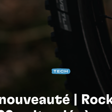
Na
TECH
 nouveauté | Roc