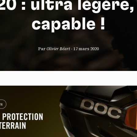
20 : ultra légère,
capable !
S
Par
Olivier Béart
-
17 mars 2020
nneau de gestion des cookies
risant ces services tiers, vous acceptez le dépôt et la lecture de coo
sation de technologies de suivi nécessaires à leur bon fonctionnement.
que de confidentialité
ccepter
Tout refuser