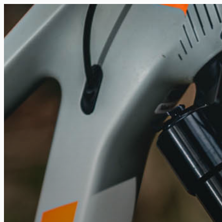
FR
NL