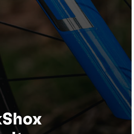
tu
kShox