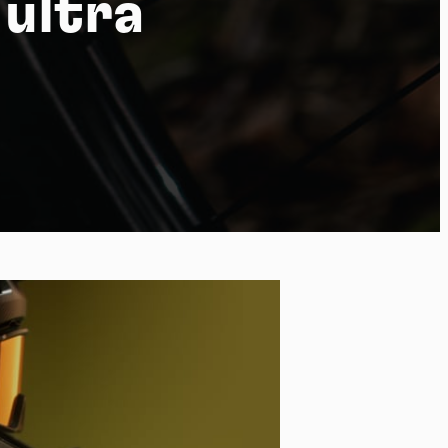
 ultra
po
kies et