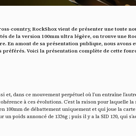
Vidéos
es services de partage de vidéo permettent d'enrichir le site de con
ultimédia et augmentent sa visibilité.
*
ross-country, RockShox vient de présenter une toute no
Vimeo
interdit
cepte de recevoir cette lettre d'information et je comprends que je peux facilem
-
Ce service peut déposer 8 cookies.
ôtés de la version 100mm ultra légère, on trouve une R
inscrire à tout moment
. En amont de sa présentation publique, nous avons eu 
Autoriser
Interdire
Je m’abonne
 préférés. Voici la présentation complète de cette four
YouTube
interdit
-
Ce service peut déposer 4 cookies.
Autoriser
Interdire
ssi et, dans ce mouvement perpétuel où l’un entraîne l’aut
ohérence à ces évolutions. C’est la raison pour laquelle l
e en 100mm de débattement uniquement et qui joue la carte
un poids annoncé de 1326g ; puis il y a la SID 120, qui s’