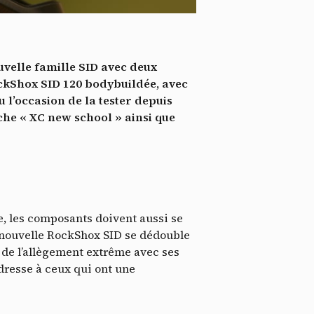
*
tenu
*
uvelle famille SID avec deux
ent me
ockShox SID 120 bodybuildée, avec
l’occasion de la tester depuis
Te
che « XC new school » ainsi que
re, les composants doivent aussi se
a nouvelle RockShox SID se dédouble
 de l’allègement extrême avec ses
adresse à ceux qui ont une