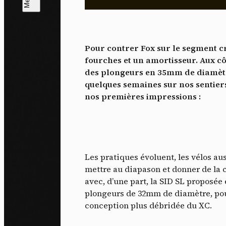
L
m
Pour contrer Fox sur le segment c
J'ac
fourches et un amortisseur. Aux c
dés
des plongeurs en 35mm de diamètre
quelques semaines sur nos sentiers
nos premières impressions :
Les pratiques évoluent, les vélos au
mettre au diapason et donner de la c
avec, d’une part, la SID SL proposé
plongeurs de 32mm de diamètre, pour 
conception plus débridée du XC.