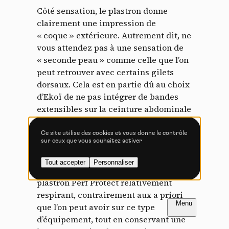
Tout accepter
Tout refuser
Côté sensation, le plastron donne
clairement une impression de
« coque » extérieure. Autrement dit, ne
vous attendez pas à une sensation de
Vidéos
« seconde peau » comme celle que l’on
peut retrouver avec certains gilets
Les services de partage de vidéo permettent d'enrichir
dorsaux. Cela est en partie dû au choix
le site de contenu multimédia et augmentent sa
d’Ekoï de ne pas intégrer de bandes
visibilité.
extensibles sur la ceinture abdominale
Vimeo
interdit
-
Ce service peut déposer
ou les bretelles.
8 cookies.
Ce site utilise des cookies et vous donne le contrôle
sur ceux que vous souhaitez activer
Autoriser
Interdire
Ce choix présente l’avantage de
Tout accepter
Personnaliser
YouTube
interdit
-
Ce service peut
favoriser le flux d’air, rendant le
déposer 4 cookies.
plastron Perf Protect relativement
respirant, contrairement aux a priori
Autoriser
Interdire
FR
NL
que l’on peut avoir sur ce type
d’équipement, tout en conservant une