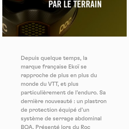
Depuis quelque temps, la
marque française Ekoï se
rapproche de plus en plus du
monde du VTT, et plus
particulièrement de l’enduro. Sa
dernière nouveauté : un plastron
de protection équipé d’un
système de serrage abdominal
BOA. Présenté lors du Roc