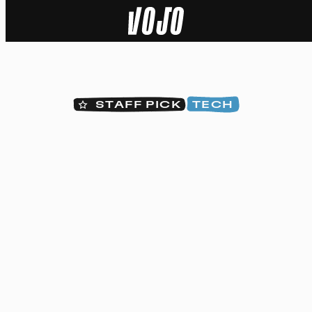
Home
Actu
STAFF PICK
TECH
Nature
Sport
Tech
Dossier
Vidéos
Podcasts