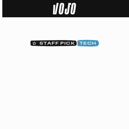
Home
Actu
STAFF PICK
TECH
Nature
Sport
Tech
Dossier
Vidéos
Podcasts