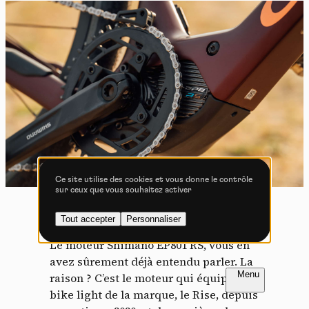
Tout accepter
Tout refuser
Vidéos
Les services de partage de vidéo permettent d'enrichir
le site de contenu multimédia et augmentent sa
visibilité.
Vimeo
interdit
-
Ce service peut déposer
8 cookies.
Ce site utilise des cookies et vous donne le contrôle
sur ceux que vous souhaitez activer
Autoriser
Interdire
Tout accepter
Personnaliser
YouTube
interdit
-
Ce service peut
déposer 4 cookies.
Le moteur Shimano EP801 RS, vous en
avez sûrement déjà entendu parler. La
Autoriser
Interdire
FR
NL
raison ? C’est le moteur qui équipe l’e-
bike light de la marque, le Rise, depuis