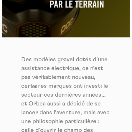
Des modèles gravel dotés d’une
assistance électrique, ce n’est
pas véritablement nouveau,
certaines marques ont investi le
secteur ces dernières années…
et Orbea aussi a décidé de se
lancer dans l’aventure, mais avec
une philosophie particulière :
celle d’ouvrir le champ des