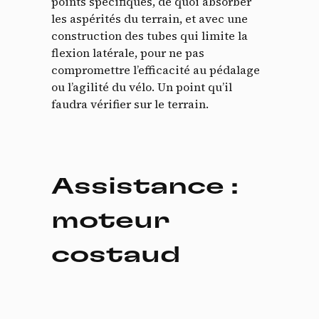
points spécifiques, de quoi absorber
les aspérités du terrain, et avec une
construction des tubes qui limite la
flexion latérale, pour ne pas
compromettre l’efficacité au pédalage
ou l’agilité du vélo. Un point qu’il
faudra vérifier sur le terrain.
Panneau de gestion des
Assistance :
cookies
moteur
En autorisant ces services tiers, vous acceptez le dépôt et la
costaud
lecture de cookies et l'utilisation de technologies de suivi
nécessaires à leur bon fonctionnement.
Politique de confidentialité