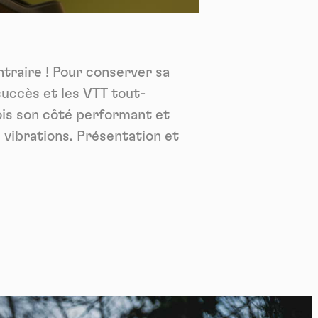
*
tenu
*
traire ! Pour conserver sa
ent me
succès et les VTT tout-
Te
fois son côté performant et
s vibrations. Présentation et