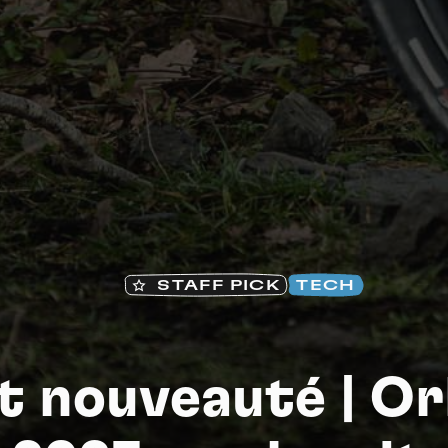
Na
STAFF PICK
TECH
t nouveauté | O