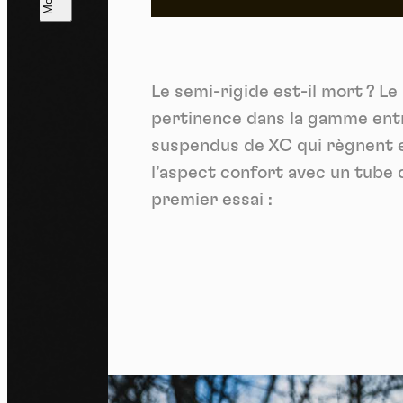
L
m
Le semi-rigide est-il mort ? L
J'ac
dés
pertinence dans la gamme entre
suspendus de XC qui règnent en
l’aspect confort avec un tube d
premier essai :