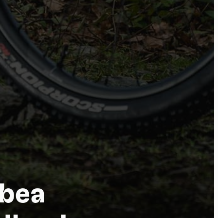
tu
rbea