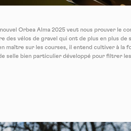
Vidéos
es services de partage de vidéo permettent d'enrichir le site de con
ultimédia et augmentent sa visibilité.
*
e nouvel Orbea Alma 2025 veut nous prouver le con
Vimeo
interdit
cepte de recevoir cette lettre d'information et je comprends que je peux facilem
-
Ce service peut déposer 8 cookies.
inscrire à tout moment
 des vélos de gravel qui ont de plus en plus de 
Autoriser
Interdire
Je m’abonne
 maître sur les courses, il entend cultiver à la 
e selle bien particulier développé pour filtrer le
YouTube
interdit
-
Ce service peut déposer 4 cookies.
Autoriser
Interdire