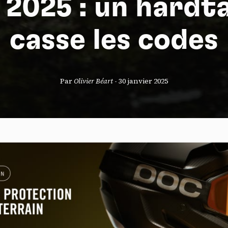
2025 : un hardta
casse les codes
S
Par
Olivier Béart
-
30 janvier 2025
nneau de gestion des cookies
risant ces services tiers, vous acceptez le dépôt et la lecture de coo
sation de technologies de suivi nécessaires à leur bon fonctionnement.
que de confidentialité
ccepter
Tout refuser