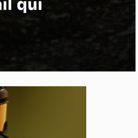
il qui
po
kies et