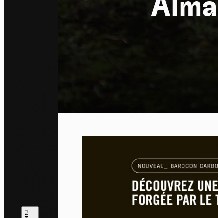
Alma 
Pa
En auto
l'utili
Politi
Tout a