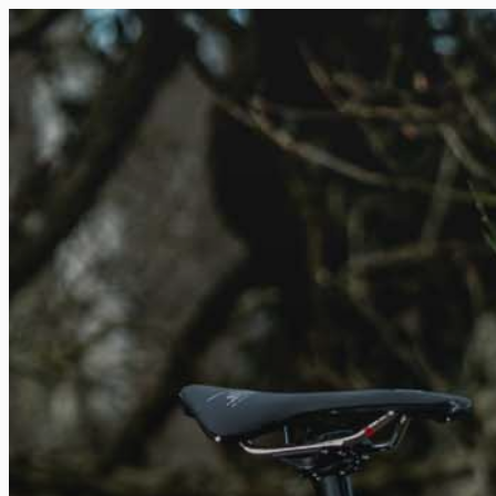
FR
NL