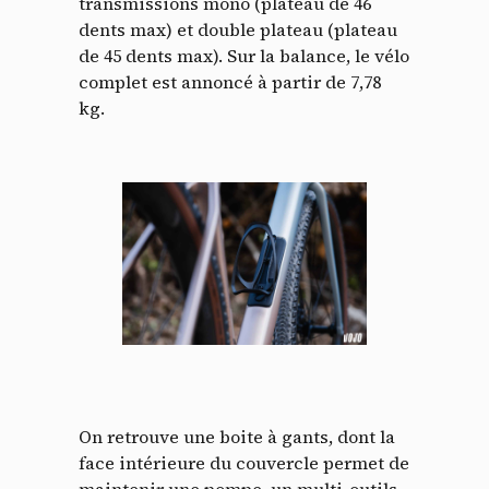
transmissions mono (plateau de 46
dents max) et double plateau (plateau
de 45 dents max). Sur la balance, le vélo
complet est annoncé à partir de 7,78
kg.
Panneau de gestion des
cookies
En autorisant ces services tiers, vous acceptez le dépôt et la
lecture de cookies et l'utilisation de technologies de suivi
nécessaires à leur bon fonctionnement.
On retrouve une boite à gants, dont la
Politique de confidentialité
face intérieure du couvercle permet de
maintenir une pompe, un multi-outils