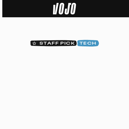
Home
Actu
STAFF PICK
TECH
Nature
Sport
Tech
Dossier
Vidéos
Podcasts