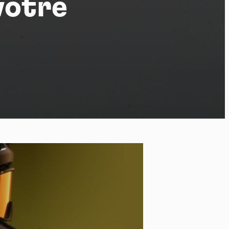
votre
po
kies et