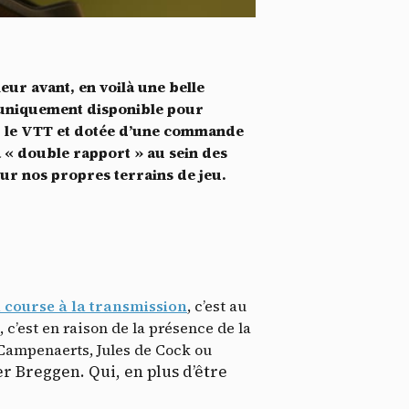
*
tenu
*
eur avant, en voilà une belle
ent me
t uniquement disponible pour
r le VTT et dotée d’une commande
Te
 « double rapport » au sein des
ur nos propres terrains de jeu.
 course à la transmission
, c’est au
, c’est en raison de la présence de la
Campenaerts, Jules de Cock ou
r Breggen. Qui, en plus d’être