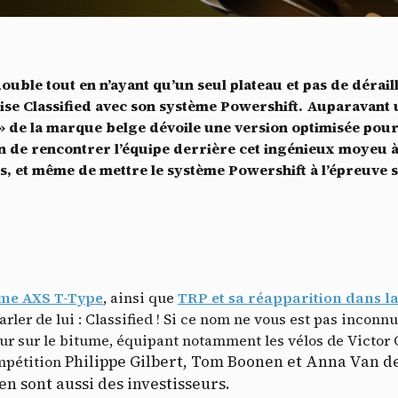
Vidéos
es services de partage de vidéo permettent d'enrichir le site de con
ultimédia et augmentent sa visibilité.
*
uble tout en n’ayant qu’un seul plateau et pas de déraill
Vimeo
interdit
cepte de recevoir cette lettre d'information et je comprends que je peux facilem
-
Ce service peut déposer 8 cookies.
prise Classified avec son système Powershift. Auparavan
inscrire à tout moment
» de la marque belge dévoile une version optimisée pou
Autoriser
Interdire
Je m’abonne
on de rencontrer l’équipe derrière cet ingénieux moyeu à
s, et même de mettre le système Powershift à l’épreuve s
YouTube
interdit
-
Ce service peut déposer 4 cookies.
Autoriser
Interdire
ème AXS T-Type
, ainsi que
TRP et sa réapparition dans la
arler de lui : Classified ! Si ce nom ne vous est pas inconnu
r sur le bitume, équipant notamment les vélos de Victor 
Philippe Gilbert, Tom Boonen et Anna Van de
ompétition
n sont aussi des investisseurs.