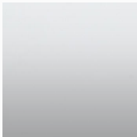
FR
NL