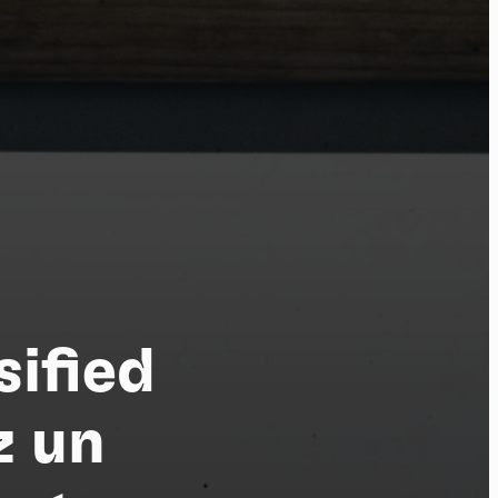
tu
sified
z un