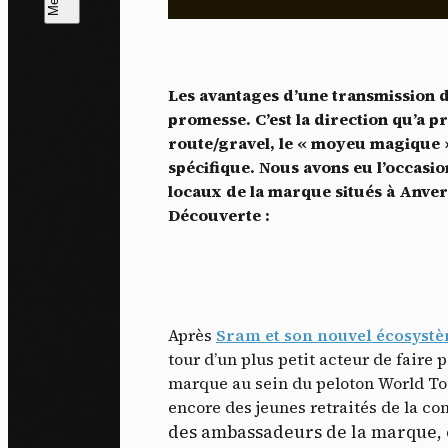
L
m
Les avantages d’une transmission do
J'ac
promesse. C’est la direction qu’a 
dés
route/gravel, le « moyeu magique 
spécifique. Nous avons eu l’occasi
locaux de la marque situés à Anver
Découverte :
Après
Sram et son nouvel écosyst
tour d’un plus petit acteur de faire p
marque au sein du peloton World Tou
encore des jeunes retraités de la c
des ambassadeurs de la marque, e