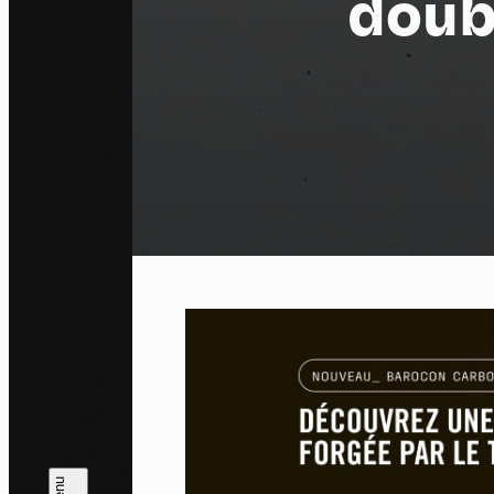
doub
Pa
En auto
l'utili
Politi
Tout a