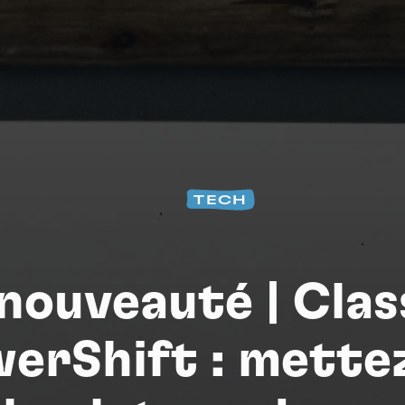
Na
TECH
nouveauté | Clas
erShift : mette