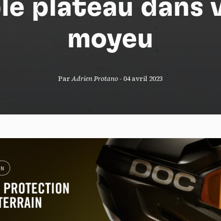
le plateau dans 
moyeu
S
Par
Adrien Protano
-
04 avril 2023
nneau de gestion des cookies
risant ces services tiers, vous acceptez le dépôt et la lecture de coo
sation de technologies de suivi nécessaires à leur bon fonctionnement.
que de confidentialité
ccepter
Tout refuser