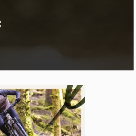
t
po
kies et