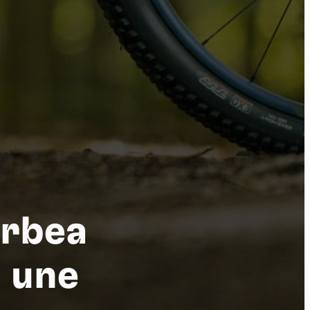
tu
Orbea
 une