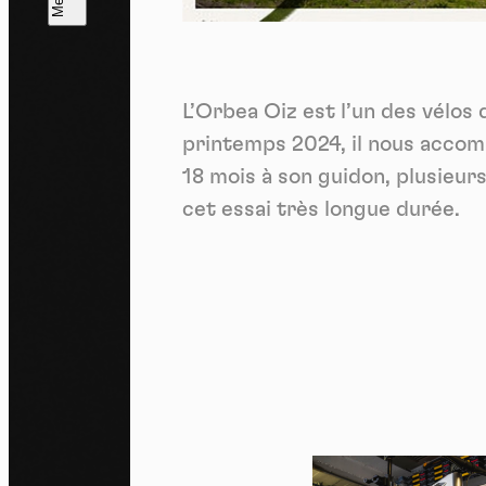
L
m
L’Orbea Oiz est l’un des vélos
J'ac
dés
printemps 2024, il nous acco
18 mois à son guidon, plusieurs
cet essai très longue durée.