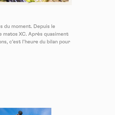
*
tenu
*
dus du moment. Depuis le
ent me
de matos XC. Après quasiment
Te
ns, c’est l’heure du bilan pour