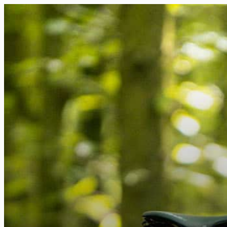
FR
NL