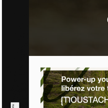
Pa
En auto
l'utili
Politi
Tout a