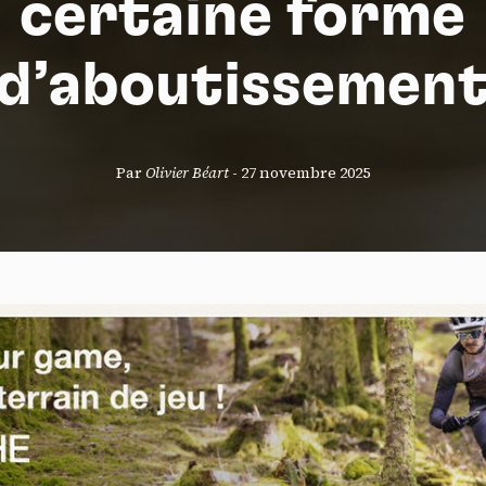
certaine forme
d’aboutissemen
S
Par
Olivier Béart
-
27 novembre 2025
nneau de gestion des cookies
risant ces services tiers, vous acceptez le dépôt et la lecture de coo
sation de technologies de suivi nécessaires à leur bon fonctionnement.
que de confidentialité
ccepter
Tout refuser