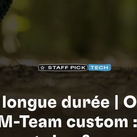
Na
STAFF PICK
TECH
 longue durée | 
 M-Team custom :